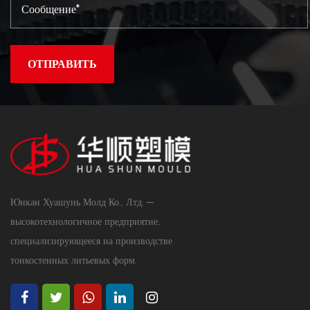
Юнкан Хуашунь Молд Ко., Лтд. —
высокотехнологичное предприятие,
специализирующееся на производстве
тонкостенных литьевых форм.